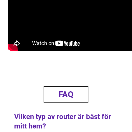
FAQ
Vilken typ av router är bäst för
mitt hem?