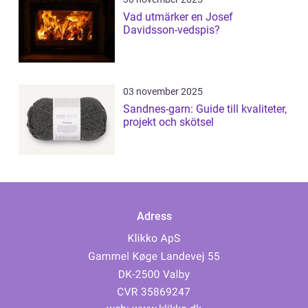
Vad utmärker en Josef
Davidsson-vedspis?
03 november 2025
Sandnes-garn: Guide till kvaliteter,
projekt och skötsel
Adress