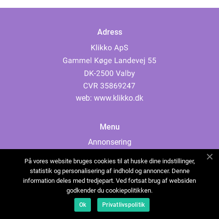
Adress
web:
www.klikko.dk
Menu
Annonsering
Om oss
På vores website bruges cookies til at huske dine indstillinger,
Cookies
statistik og personalisering af indhold og annoncer. Denne
information deles med tredjepart. Ved fortsat brug af websiden
Kontakta oss
godkender du cookiepolitikken.
Sitemap
Ok
Privatlivspolitik