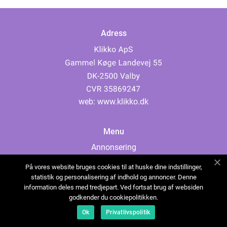
Adress
web:
www.klikko.dk
Menu
Annonsering
Om oss
På vores website bruges cookies til at huske dine indstillinger,
Cookies
statistik og personalisering af indhold og annoncer. Denne
information deles med tredjepart. Ved fortsat brug af websiden
Kontakta oss
godkender du cookiepolitikken.
Sitemap
Ok
Privatlivspolitik