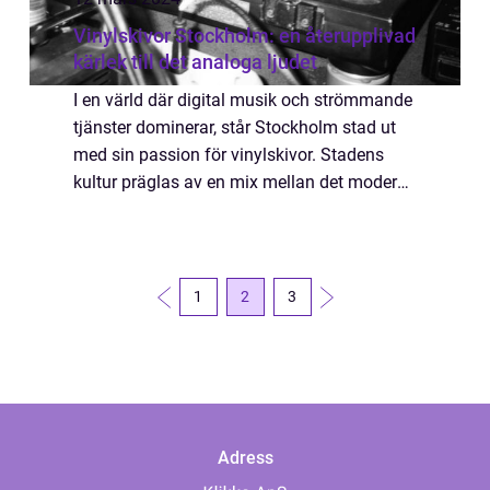
Vinylskivor Stockholm: en återupplivad
kärlek till det analoga ljudet
I en värld där digital musik och strömmande
tjänster dominerar, står Stockholm stad ut
med sin passion för vinylskivor. Stadens
kultur präglas av en mix mellan det moderna
och traditionella, och just vinylformatet har
upplevt en renässans som symbol ...
1
2
3
Adress