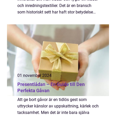
och inredningstextilier. Det är en bransch
som historiskt sett har haft stor betydelse
för människors liv och för samh&au...
01 november 2024
Presentlådan – En Guide till Den
Perfekta Gåvan
Att ge bort gåvor är en tidlös gest som
uttrycker känslor av uppskattning, kärlek och
tacksamhet. Men det är inte bara själva