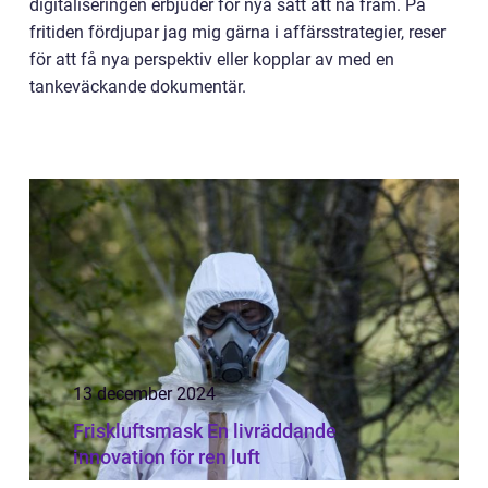
digitaliseringen erbjuder för nya sätt att nå fram. På
fritiden fördjupar jag mig gärna i affärsstrategier, reser
för att få nya perspektiv eller kopplar av med en
tankeväckande dokumentär.
13 december 2024
Friskluftsmask En livräddande
innovation för ren luft