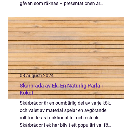
gåvan som räknas – presentationen är
minst lika viktig. En vä...
08 augusti 2024
Skärbräda av Ek: En Naturlig Pärla i
Köket
Skärbrädor är en oumbärlig del av varje kök,
och valet av material spelar en avgörande
roll för deras funktionalitet och estetik.
Skärbrädor i ek har blivit ett populärt val för