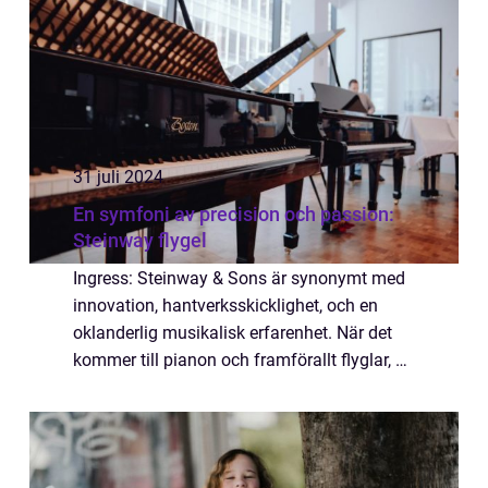
31 juli 2024
En symfoni av precision och passion:
Steinway flygel
Ingress: Steinway & Sons är synonymt med
innovation, hantverksskicklighet, och en
oklanderlig musikalisk erfarenhet. När det
kommer till pianon och framförallt flyglar, är
Steinway inte bara ett märke; det är en lege...