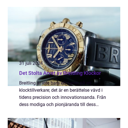
både profes...
31 juli 2024
Det Stolta Arvet av Breitling Klockor
Breitling är inte bara ett namn på en
klocktillverkare; det är en berättelse vävd i
tidens precision och innovationsanda. Från
dess modiga och pionjäranda till dess
dedikation för kvalitet, ligger Breitling b...