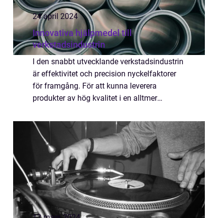
24 april 2024
Innovativa hjälpmedel till
verkstadsindustrin
I den snabbt utvecklande verkstadsindustrin
är effektivitet och precision nyckelfaktorer
för framgång. För att kunna leverera
produkter av hög kvalitet i en alltmer
konkurrensutsatt marknad, måste verkstäder
imple...
12 mars 2024