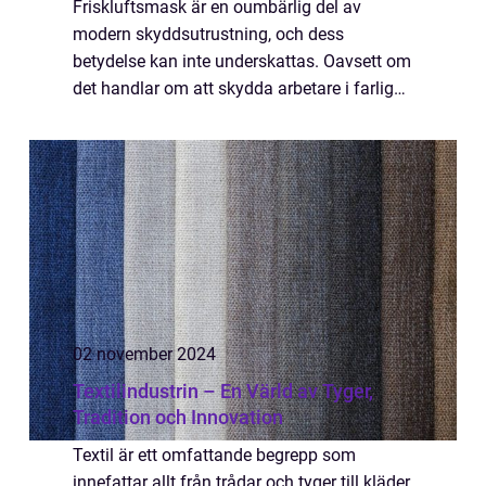
Friskluftsmask är en oumbärlig del av
modern skyddsutrustning, och dess
betydelse kan inte underskattas. Oavsett om
det handlar om att skydda arbetare i farliga
miljöer eller bidra till ett hälsosamt
vardagsliv i områden med...
02 november 2024
Textilindustrin – En Värld av Tyger,
Tradition och Innovation
Textil är ett omfattande begrepp som
innefattar allt från trådar och tyger till kläder