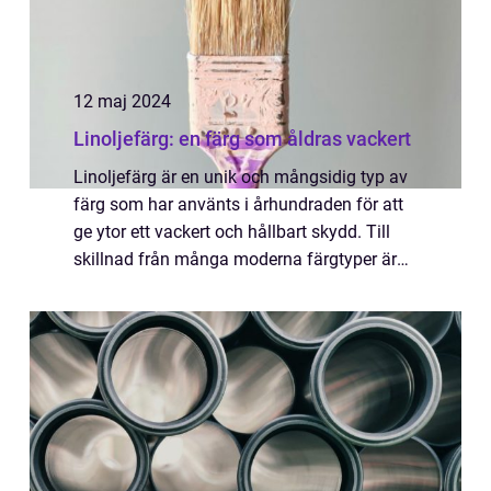
12 maj 2024
Linoljefärg: en färg som åldras vackert
Linoljefärg är en unik och mångsidig typ av
färg som har använts i århundraden för att
ge ytor ett vackert och hållbart skydd. Till
skillnad från många moderna färgtyper är
linoljef&aum...