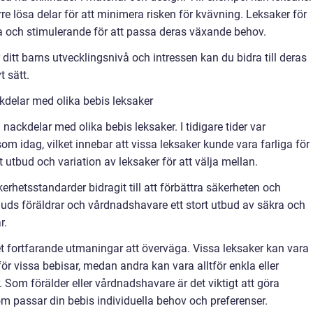
e lösa delar för att minimera risken för kvävning. Leksaker för
va och stimulerande för att passa deras växande behov.
itt barns utvecklingsnivå och intressen kan du bidra till deras
t sätt.
kdelar med olika bebis leksaker
h nackdelar med olika bebis leksaker. I tidigare tider var
som idag, vilket innebar att vissa leksaker kunde vara farliga för
utbud och variation av leksaker för att välja mellan.
rhetsstandarder bidragit till att förbättra säkerheten och
bjuds föräldrar och vårdnadshavare ett stort utbud av säkra och
r.
et fortfarande utmaningar att överväga. Vissa leksaker kan vara
r vissa bebisar, medan andra kan vara alltför enkla eller
 Som förälder eller vårdnadshavare är det viktigt att göra
om passar din bebis individuella behov och preferenser.