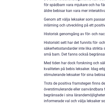
för spädbarn vara mjukare och ha färr
äldre bebisar kan vara mer interakti
Genom att välja leksaker som passar d
inlärning och utveckling på ett positiv
Historisk genomgång av för- och nac
Historiskt sett har det funnits för- oc
säkerhetsstandarder inte lika strikta 
små barn. Det fanns också begränsat 
Med tiden har dock forskning och säke
kvaliteten på bebis leksaker. Idag er
stimulerande leksaker för sina bebisa
Trots de positiva framstegen finns d
överstimulerande eller oanvändbara fö
begränsade i sina lärandemöjligheter.
informerade val och välja leksaker s