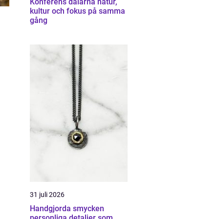
Konferens dalarna natur,
kultur och fokus på samma
gång
31 juli 2026
Handgjorda smycken
personliga detaljer som