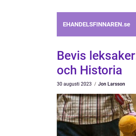
EHANDELSFINNAREN.
se
Bevis leksaker
och Historia
30 augusti 2023
Jon Larsson