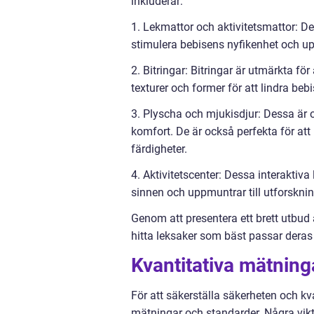
inkluderar:
1. Lekmattor och aktivitetsmattor: D
stimulera bebisens nyfikenhet och u
2. Bitringar: Bitringar är utmärkta fö
texturer och former för att lindra be
3. Plyscha och mjukisdjur: Dessa är 
komfort. De är också perfekta för att 
färdigheter.
4. Aktivitetscenter: Dessa interaktiva
sinnen och uppmuntrar till utforskni
Genom att presentera ett brett utbud 
hitta leksaker som bäst passar deras
Kvantitativa mätning
För att säkerställa säkerheten och kva
mätningar och standarder. Några vik