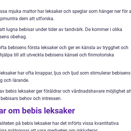
essa mjuka mattor har leksaker och speglar som hänger ner för a
ppmuntra dem att utforska.
r att lugna bebisar under tider av tandvärk. De kommer i olika
bisens obehag.
ofta bebisens första leksaker och ger en känsla av trygghet och
hjälpa till att utveckla bebisens känsel och finmotoriska
 leksaker har ofta knappar, ljus och ljud som stimulerar bebisens
ng och lärande.
av bebis leksaker ger föräldrar och vårdnadshavare möjlighet at
 bebisars behov och intressen.
ar om bebis leksaker
liteten på bebis leksaker har det införts vissa kvantitativa
tiga mätningar att vara medveten om inkluderar: