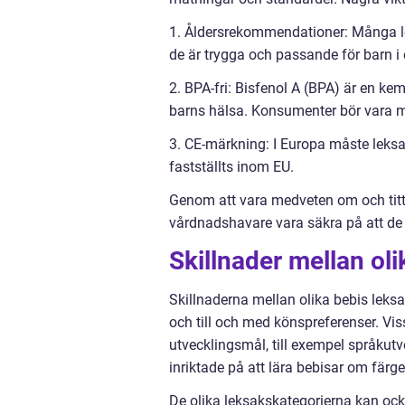
1. Åldersrekommendationer: Många le
de är trygga och passande för barn i 
2. BPA-fri: Bisfenol A (BPA) är en ke
barns hälsa. Konsumenter bör vara me
3. CE-märkning: I Europa måste leksak
fastställts inom EU.
Genom att vara medveten om och titta
vårdnadshavare vara säkra på att de 
Skillnader mellan oli
Skillnaderna mellan olika bebis leksak
och till och med könspreferenser. Viss
utvecklingsmål, till exempel språkutv
inriktade på att lära bebisar om färger
De olika leksakskategorierna kan ocks