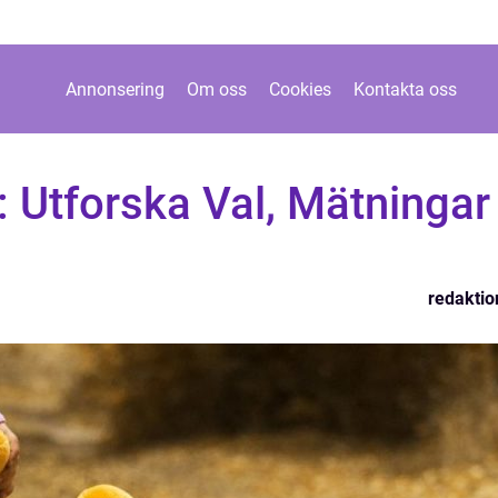
Annonsering
Om oss
Cookies
Kontakta oss
: Utforska Val, Mätningar
redaktio