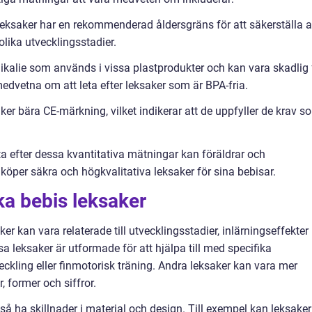
ksaker har en rekommenderad åldersgräns för att säkerställa a
olika utvecklingsstadier.
mikalie som används i vissa plastprodukter och kan vara skadlig 
dvetna om att leta efter leksaker som är BPA-fria.
er bära CE-märkning, vilket indikerar att de uppfyller de krav s
 efter dessa kvantitativa mätningar kan föräldrar och
köper säkra och högkvalitativa leksaker för sina bebisar.
ka bebis leksaker
er kan vara relaterade till utvecklingsstadier, inlärningseffekter
a leksaker är utformade för att hjälpa till med specifika
eckling eller finmotorisk träning. Andra leksaker kan vara mer
, former och siffror.
å ha skillnader i material och design. Till exempel kan leksaker