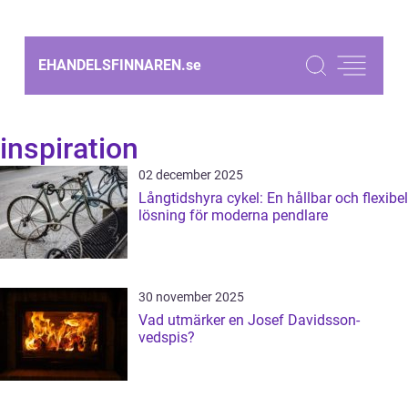
EHANDELSFINNAREN.
se
inspiration
02 december 2025
Långtidshyra cykel: En hållbar och flexibel
lösning för moderna pendlare
30 november 2025
Vad utmärker en Josef Davidsson-
vedspis?