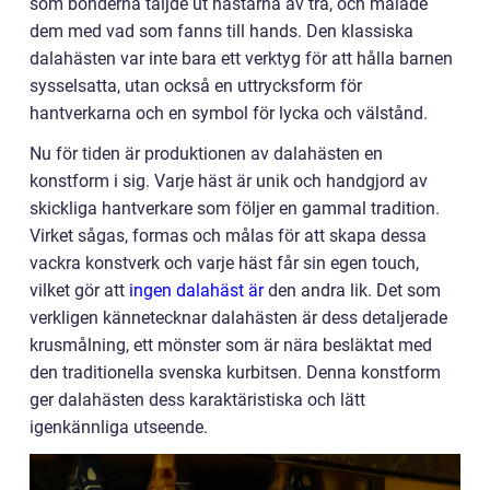
som bönderna täljde ut hästarna av trä, och målade
dem med vad som fanns till hands. Den klassiska
dalahästen var inte bara ett verktyg för att hålla barnen
sysselsatta, utan också en uttrycksform för
hantverkarna och en symbol för lycka och välstånd.
Nu för tiden är produktionen av dalahästen en
konstform i sig. Varje häst är unik och handgjord av
skickliga hantverkare som följer en gammal tradition.
Virket sågas, formas och målas för att skapa dessa
vackra konstverk och varje häst får sin egen touch,
vilket gör att
ingen dalahäst är
den andra lik. Det som
verkligen kännetecknar dalahästen är dess detaljerade
krusmålning, ett mönster som är nära besläktat med
den traditionella svenska kurbitsen. Denna konstform
ger dalahästen dess karaktäristiska och lätt
igenkännliga utseende.