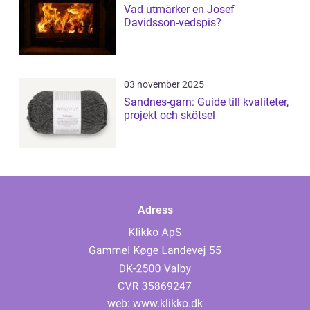
Vad utmärker en Josef
Davidsson-vedspis?
03 november 2025
Sandnes-garn: Guide till kvaliteter,
projekt och skötsel
Adress
web:
www.klikko.dk