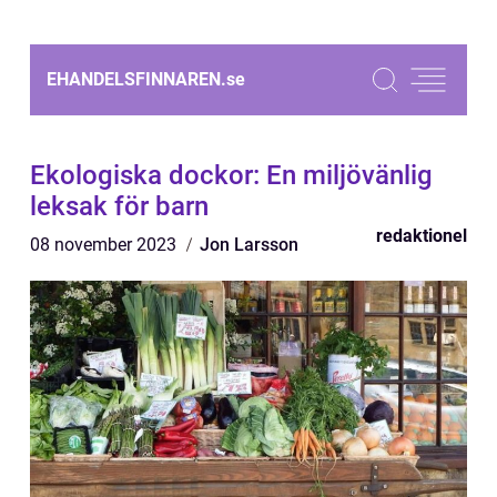
EHANDELSFINNAREN.
se
Ekologiska dockor: En miljövänlig
leksak för barn
redaktionel
08 november 2023
Jon Larsson