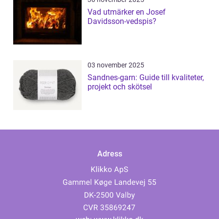
Vad utmärker en Josef
Davidsson-vedspis?
03 november 2025
Sandnes-garn: Guide till kvaliteter,
projekt och skötsel
Adress