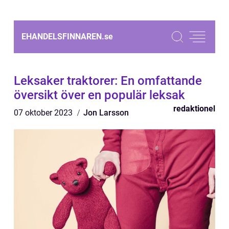
EHANDELSFINNAREN.
se
Leksaker traktorer: En omfattande
översikt över en populär leksak
redaktionel
07 oktober 2023
Jon Larsson