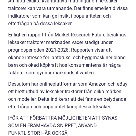
Att hitta exakta kvantitativa mätningar om leksaker
traktorer kan vara utmanande. Det finns emellertid vissa
indikatorer som kan ge insikt i populariteten och
efterfrågan på dessa leksaker.
Enligt en rapport från Market Research Future beräknas
leksaker traktorer marknaden växer stadigt under
prognosperioden 2021-2028. Rapporten visar att
ökande intresse för lantbruks- och byggmaskiner bland
barn och ökad köpkraft hos konsumenterna är några
faktorer som gynnar marknadstillväxten.
Dessutom har onlineplattformar som Amazon och eBay
ett brett utbud av leksaker traktorer från olika märken
och modeller. Detta indikerar att det finns en betydande
efterfrågan och popularitet kring dessa leksaker.
[FÖR ATT FÖRBÄTTRA MÖJLIGHETEN ATT SYNAS
SOM EN FRAMHÄVDA SNIPPET, ANVÄND
PUNKTLISTOR HÄR OCKSÅ]