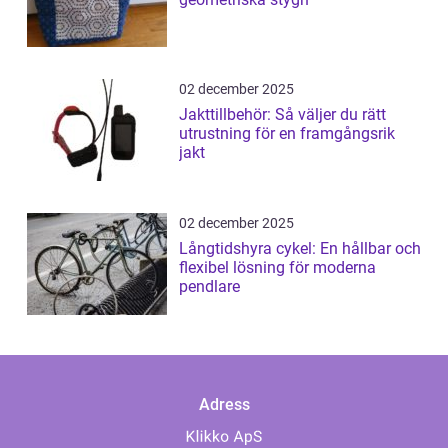
02 december 2025
Jakttillbehör: Så väljer du rätt
utrustning för en framgångsrik
jakt
02 december 2025
Långtidshyra cykel: En hållbar och
flexibel lösning för moderna
pendlare
Adress