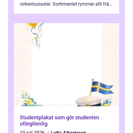
virkentusiaster. Sortimentet rymmer allt från
robust norsk ull ...
Studentplakat som gör studenten
oförglömlig
10 juli 2026
Lotta Albertsson