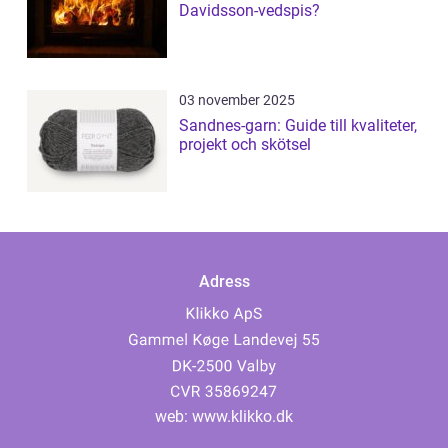
Davidsson-vedspis?
03 november 2025
Sandnes-garn: Guide till kvaliteter,
projekt och skötsel
Adress
web:
www.klikko.dk