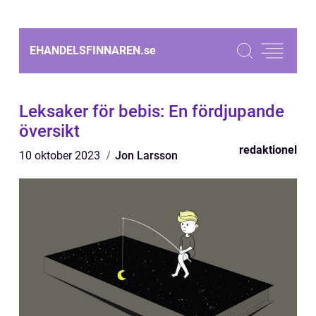
EHANDELSFINNAREN.
se
Leksaker för bebis: En fördjupande
översikt
redaktionel
10 oktober 2023
Jon Larsson